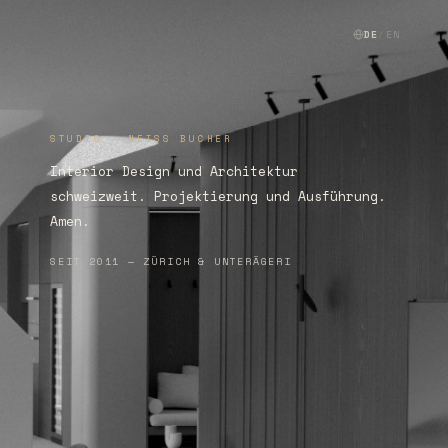
DE
/
EN
STUDIO — NEISS BUCHER
Interior Design und Architektur
schweizweit. Projektierung und Ausführung.
Amen.
SEIT 2011 — ZÜRICH & UNTERÄGERI