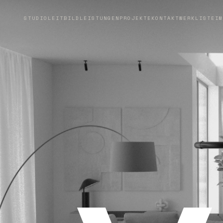
STUDIO
LEITBILD
LEISTUNGEN
PROJEKTE
KONTAKT
WERKLISTE
IM